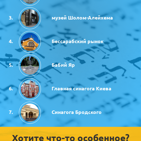
музей Шолом-Алейхема
Бессарабский рынок
Бабий Яр
Главная синагога Киева
Синагога Бродского
Хотите что-то особенное?