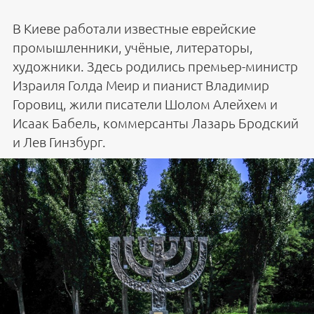
В Киеве работали известные еврейские
промышленники, учёные, литераторы,
художники. Здесь родились премьер-министр
Израиля Голда Меир и пианист Владимир
Горовиц, жили писатели Шолом Алейхем и
Исаак Бабель, коммерсанты Лазарь Бродский
и Лев Гинзбург.