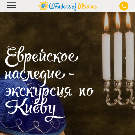
Еврейское
наследие -
экскурсия по
Киеву