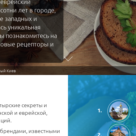
 еврейский
сотни лет в городе,
е западных и
сь уникальная
вы познакомитесь на
усовые рецепторы и
ный Киев
тырские секреты и
нской и еврейской,
иций.
и брендами, известными