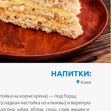
НАПИТКИ:
Киев
стойка на корне хрена) — под борщ;
(сладкая настойка из клюквы) и варенуха
могона, мёда, яблок, груш, слив, вишен и