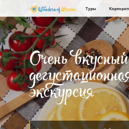
Туры
Корпорат
Очень вкусны
дегустационна
экскурсия