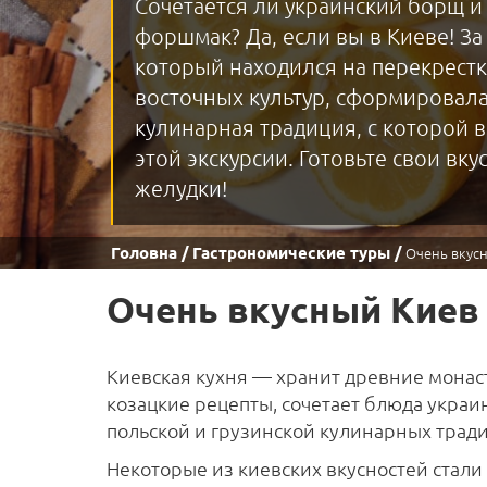
Сочетается ли украинский борщ и
форшмак? Да, если вы в Киеве! За 
который находился на перекрестк
восточных культур, сформировала
кулинарная традиция, с которой 
этой экскурсии. Готовьте свои вк
желудки!
Головна
Гастрономические туры
Очень вкус
Очень вкусный Киев
Киевская кухня — хранит древние монас
козацкие рецепты, сочетает блюда украи
польской и грузинской кулинарных трад
Некоторые из киевских вкусностей стал