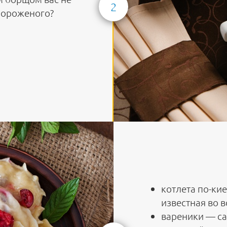
2
мороженого?
котлета по-ки
известная во 
вареники — с