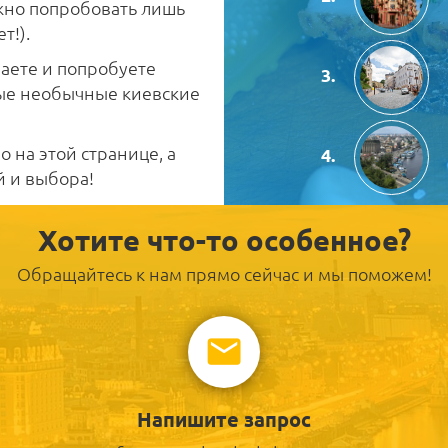
ожно попробовать лишь
т!).
наете и попробуете
мые необычные киевские
 на этой странице, а
й и выбора!
Хотите что-то особенное?
Обращайтесь к нам прямо сейчас и мы поможем!
Напишите запрос