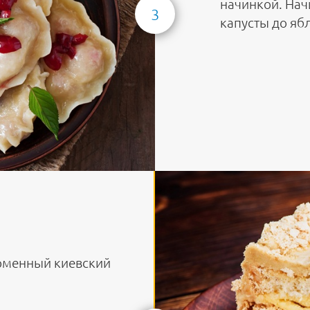
начинкой. Нач
3
капусты до яб
ирменный киевский