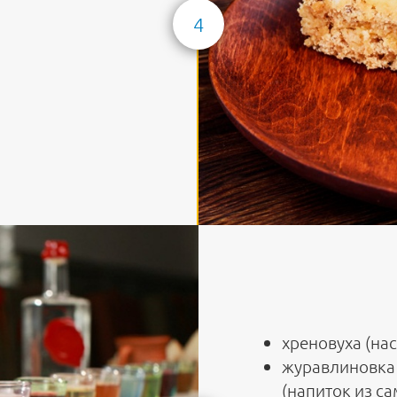
4
хреновуха (на
журавлиновка 
(напиток из са