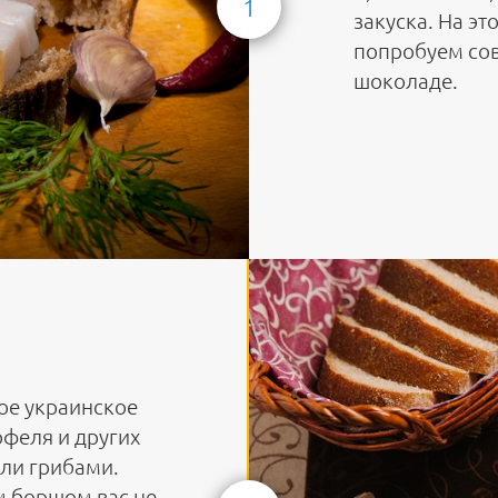
1
закуска. На э
попробуем сов
шоколаде.
ое украинское
офеля и других
или грибами.
м борщом вас не