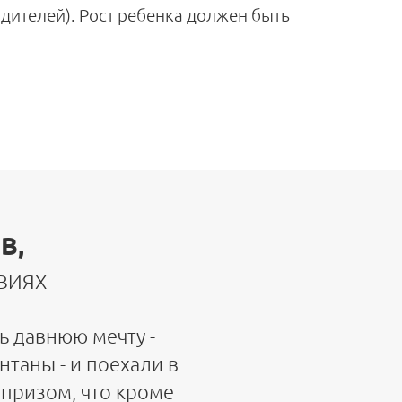
одителей). Рост ребенка должен быть
В,
ВИЯХ
ь давнюю мечту -
таны - и поехали в
рпризом, что кроме