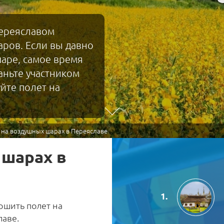
Переяславом
ров. Если вы давно
аре, самое время
аньте участником
йте полет на
 на воздушных шарах в Переяславе
 шарах в
ршить полет на
лаве.