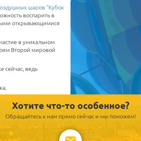
воздушных шаров “Кубок
можность воспарить в
ивыми открывающимися
частие в уникальном
роям Второй мировой
 сейчас, ведь
ка.
Хотите что-то особенное?
Обращайтесь к нам прямо сейчас и мы поможем!