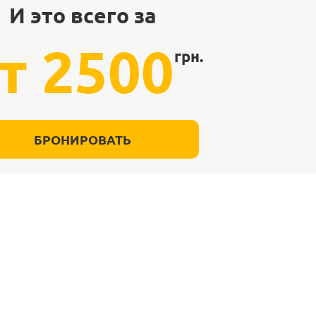
И это всего за
т 2500
грн.