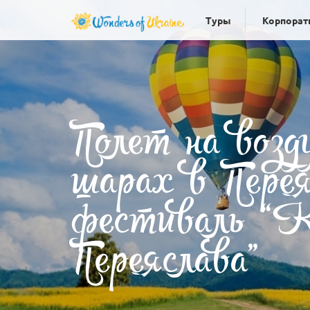
Туры
Корпорат
Полет на воз
шарах в Перея
фестиваль “К
Переяслава”