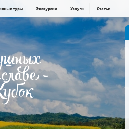
ивные туры
Экскурсии
Услуги
Статьи
душных
славе -
убок