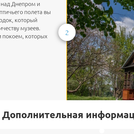
 над Днепром и
птичьего полета вы
одок, который
честву музеев.
2
и покоем, которых
Дополнительная информа