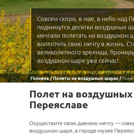
Совсем скоро, в мае, в небо над 
поднимутся десятки воздушных ша
мечтали полетать на воздушном ш
воплотить свою мечту в жизнь. Ст
великолепного зрелища, брониру
воздушном шаре уже сейчас!
Головна
Полеты на воздушных шарах
Полет
Полет на воздушных
Переяславе
Осуществите свою давнюю мечту — сове
воздушном шаре, в городе-музее Переяс