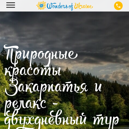
Природные
красоты
Закарпатья и
релакс -
двухдневный тур