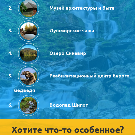
Музей архитектуры и быта
Лушморские чаны
Озеро Синевир
Реабилитационный центр бурого
медведя
Водопад Шипот
Хотите что-то особенное?