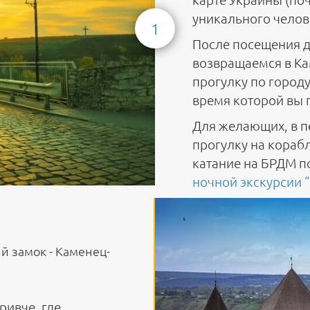
уникального челов
1
После посещения д
возвращаемся в Ка
прогулку по городу
время которой вы 
Для желающих, в п
прогулку на корабл
катание на БРДМ п
ночной экскурсии 
й замок - Каменец-
ривче, где