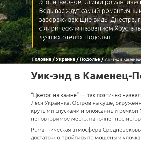
Это, наверное, самый романтическ
Ведь вас ждут самый романтичны
завораживающие виды Днестра, 
с лирическим названием Хрусталь
лучших отелях Подолья.
Головна
Украина
Подолье
Уик-энд в Камене
Уик-энд в Каменец-
“Цветок на камне” — так поэтично назва
Леся Украинка. Остров на суше, окружен
крутыми спусками и опоясанный речкой
неповторимое место, наполненное истор
Романтическая атмосфера Средневековья
достаточно пройтись по мощеным улочка