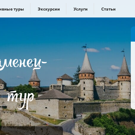
ивные туры
Экскурсии
Услуги
Статьи
менец-
й тур