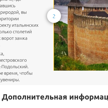
вавшись
риродой, вы
2
ерритории
оекту итальянских
олько столетий
х ворот замка
.
а,
нестровского
ц-Подольский.
ое время, чтобы
сувениры.
Дополнительная информа