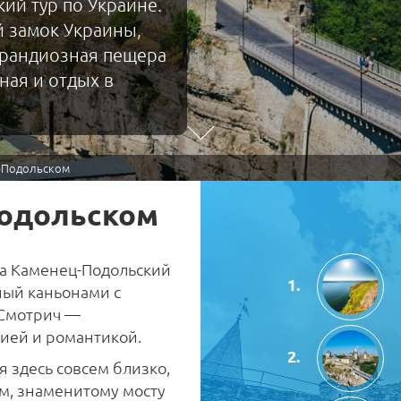
ий тур по Украине.
й замок Украины,
грандиозная пещера
ная и отдых в
ц-Подольском
Подольском
ла Каменец-Подольский
ный каньонами с
 Смотрич —
ией и романтикой.
 здесь совсем близко,
м, знаменитому мосту