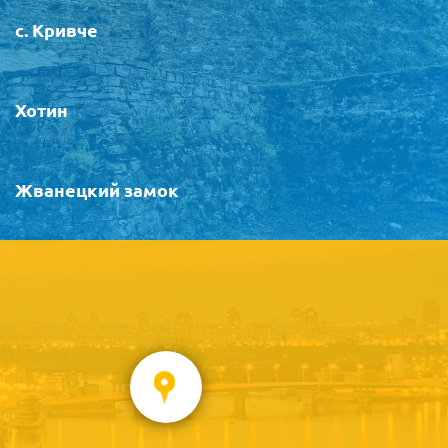
с. Кривче
Хотин
Жванецкий замок