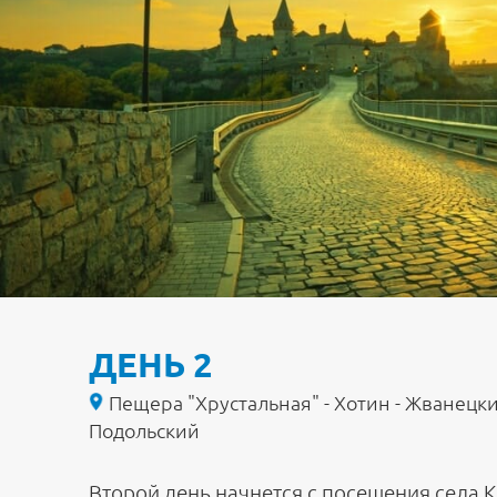
ДЕНЬ 2
Пещера "Хрустальная" - Хотин - Жванецки
Подольский
Второй день начнется с посещения села К