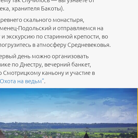
ека, хранителя Бакоты).
ревнего скального монастыря,
менец-Подольский и отправляемся на
 и экскурсию по старинной крепости, во
погрузитесь в атмосферу Средневековья.
ервый день можно организовать
ике по Днестру, вечерний банкет,
о Смотрицкому каньону и участие в
“Охота на ведьм”
.