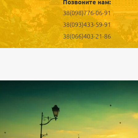
Позвоните нам:
38(098)776-06-91
38(093)433-59-91
38(066)403-21-86