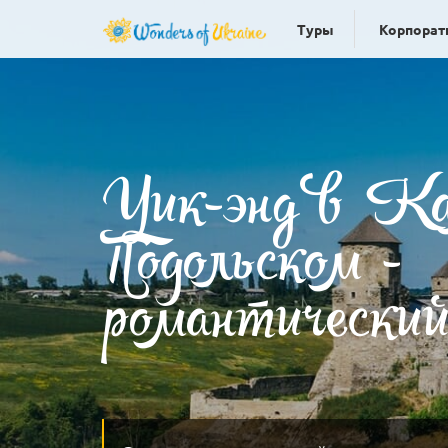
Туры
Корпорат
Уик-энд в Ка
Подольском -
романтически