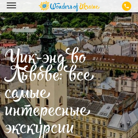
Уик-энд во
Львове: все
самые
интересные
экскурсии