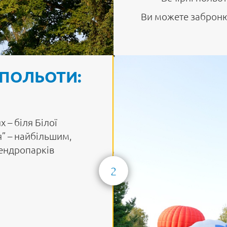
Ви можете забронюв
 ПОЛЬОТИ:
 – біля Білої
я” – найбільшим,
дендропарків
2