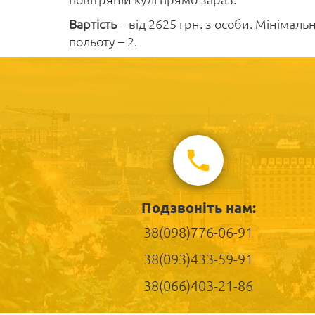
Вартість
– від 2625 грн. з особи. Мінімальн
польоту – 2.
Подзвоніть нам:
38(098)776-06-91
38(093)433-59-91
38(066)403-21-86