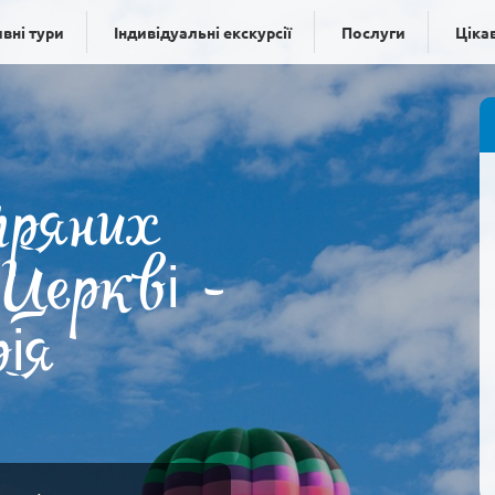
вні тури
Індивідуальні екскурсії
Послуги
Ціка
тряних
 Церкві -
рія