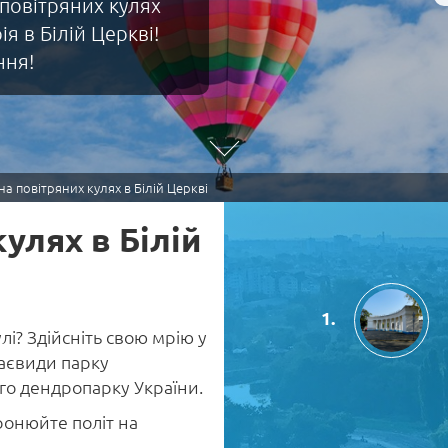
 повітряних кулях
я в Білій Церкві!
ння!
на повітряних кулях в Білій Церкві
кулях в Білій
лі? Здійсніть свою мрію у
раєвиди парку
го дендропарку України.
ронюйте політ на