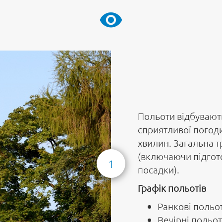
Польоти відбувають
сприятливої погоди
хвилин. Загальна т
(включаючи підгото
1
посадки).
Графік польотів
Ранкові польот
Вечірні польот