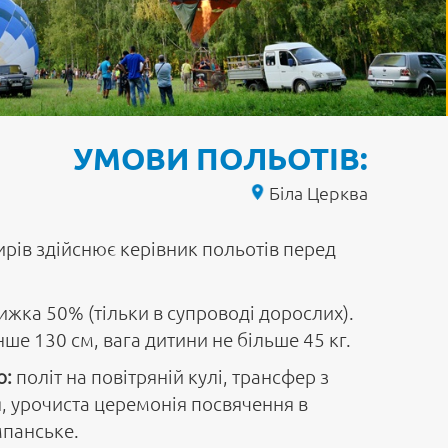
УМОВИ ПОЛЬОТІВ:
Біла Церква
рів здійснює керівник польотів перед
нижка 50% (тільки в супроводі дорослих).
нше 130 см, вага дитини не більше 45 кг.
о:
політ на повітряній кулі, трансфер з
, урочиста церемонія посвячення в
мпанське.