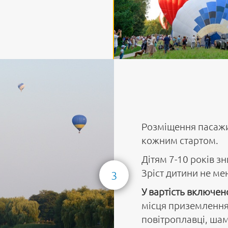
Розміщення пасажи
кожним стартом.
Дітям 7-10 років з
Зріст дитини не ме
3
У вартість включен
місця приземлення
повітроплавці, ша