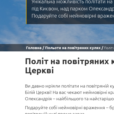
Унікальна можливість політати на
під Києвом, над парком Олександрі
Подаруйте собі неймовірні враже
Головна
Польоти на повітряних кулях
Політ 
Політ на повітряних 
Церкві
Ви давно мріяли політати на повітряній ку
Білій Церкві! На вас чекают неймовірні к
Олександрія – найбільшого та найстарішо
Подаруйте собі неймовірні враження – б
повітряній кулі прямо зараз.