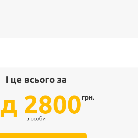
І це всього за
ід 2800
грн.
з особи