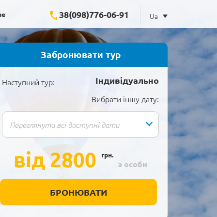
38(098)776-06-91
ве
Ua
Забронювати тур
Індивідуально
Наступний тур:
Вибрати іншу дату:
від 2800
грн.
з особи