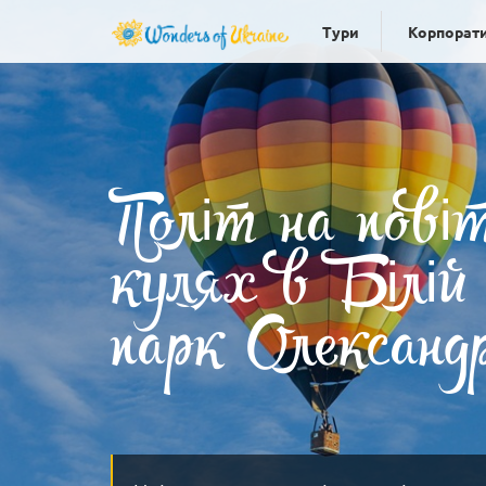
Тури
Корпорати
Політ на пові
кулях в Білій
парк Олександ